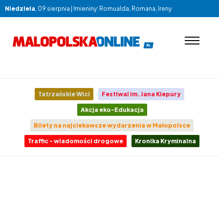
Niedziela
, 09 sierpnia | Imieniny: Romualda, Romana, Ireny
Tatrzańskie Wici
Festiwal im. Jana Kiepury
Akcja eko-Edukacja
Bilety na najciekawsze wydarzenia w Małopolsce
Traffic - wiadomości drogowe
Kronika Kryminalna